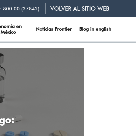
VOLVER AL SITIO WEB
L:
800 00 (27842)
onomía en 
Noticias Frontier
Blog in english
México
go: