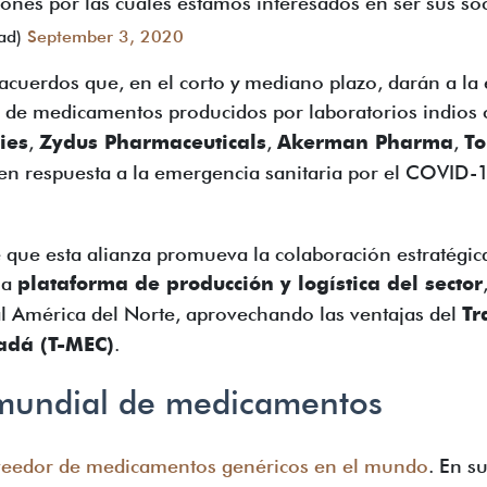
zones por las cuáles estamos interesados en ser sus soc
ad)
September 3, 2020
 acuerdos que, en el corto y mediano plazo, darán a la 
ón de medicamentos producidos por laboratorios indio
ies
,
Zydus Pharmaceuticals
,
Akerman Pharma
,
To
 en respuesta a la emergencia sanitaria por el COVID-
é que esta alianza promueva la colaboración estratégi
na
plataforma de producción y logística del sector
l América del Norte, aprovechando las ventajas del
Tr
adá (T-MEC)
.
a mundial de medicamentos
oveedor de medicamentos genéricos en el mundo
. En s