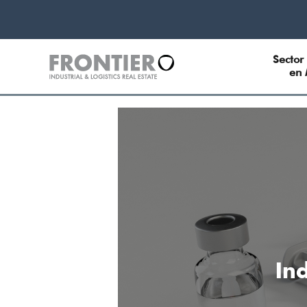
Sector 
en 
In