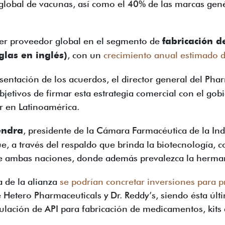
lobal de vacunas, así como el 40% de las marcas gen
rcer proveedor global en el segmento de
fabricación d
iglas en inglés)
, con un
crecimiento anual estimado 
sentación de los acuerdos, el director general del Pha
bjetivos de firmar esta estrategia comercial con el go
r en Latinoamérica.
endra
, presidente de la Cámara Farmacéutica de la In
e, a través del respaldo que brinda la biotecnología, co
re ambas naciones, donde además prevalezca la herman
a de la alianza
se podrían concretar inversiones para
de Hetero Pharmaceuticals y Dr. Reddy’s, siendo ésta úl
ulación de API para fabricación de medicamentos, kits 