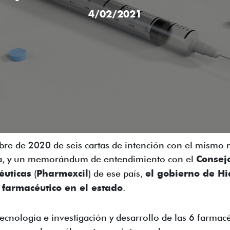
4/02/2021
bre de 2020 de seis cartas de intención con el mism
dia, y un memorándum de entendimiento con el
Consej
éuticas
(
Pharmexcil
) de ese país,
el gobierno de Hi
r farmacéutico en el estado
.
 tecnología e investigación y desarrollo de las 6 farm