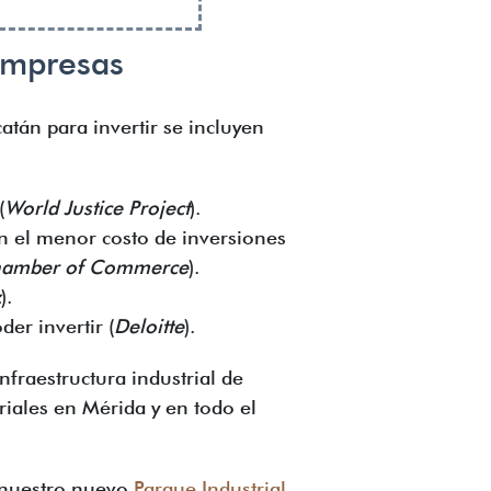
empresas
catán para invertir se incluyen
(
World Justice Project
).
en el menor costo de inversiones
hamber of Commerce
).
z
).
er invertir (
Deloitte
).
nfraestructura industrial de
riales en Mérida y en todo el
, nuestro nuevo
Parque Industrial