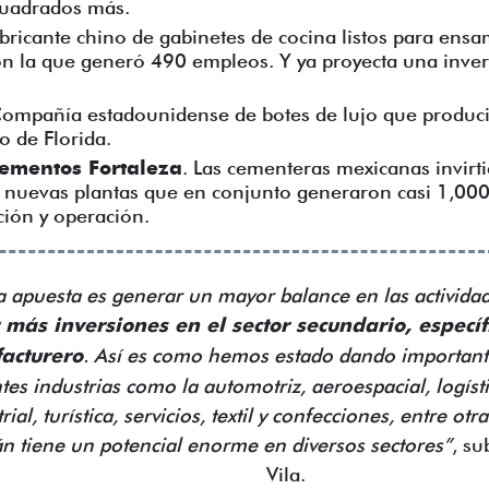
cuadrados más.
fabricante chino de gabinetes de cocina listos para en
n la que generó 490 empleos. Y ya proyecta una inver
Compañía estadounidense de botes de lujo que producir
o de Florida.
Cementos Fortaleza
. Las cementeras mexicanas invirt
 nuevas plantas que en conjunto generaron casi 1,000 
ción y operación.
a apuesta es generar un mayor balance en las activida
 más inversiones en el sector secundario, especí
acturero
. Así es como hemos estado dando important
tes industrias como la automotriz, aeroespacial, logísti
ial, turística, servicios, textil y confecciones, entre ot
n tiene un potencial enorme en diversos sectores”
, su
Vila.