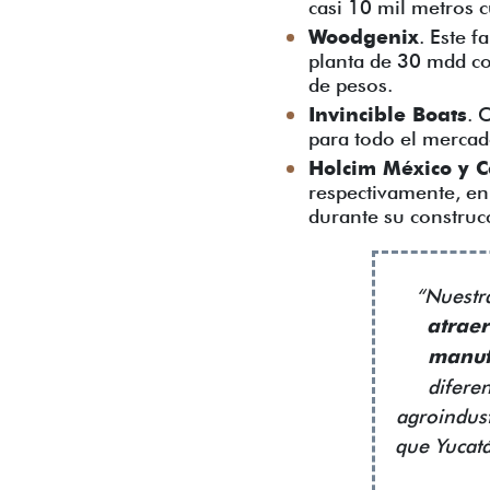
casi 10 mil metros 
Woodgenix
. Este 
planta de 30 mdd co
de pesos.
Invincible Boats
. 
para todo el mercad
Holcim México y 
respectivamente, en
durante su construc
“Nuestr
atraer
manuf
diferen
agroindustr
que Yucatá