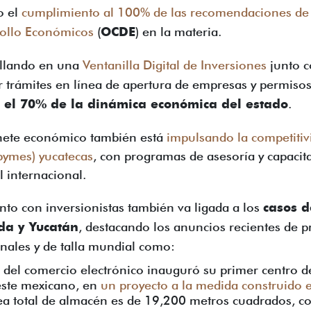
o el
cumplimiento al 100% de las recomendaciones de 
rollo Económicos
(
OCDE
) en la materia.
ollando en una
Ventanilla Digital de Inversiones
junto c
ar trámites en línea de apertura de empresas y permiso
 el 70% de la dinámica económica del estado
.
inete económico también está
impulsando la competitiv
ymes) yucatecas
, con programas de asesoría y capacit
l internacional.
nto con inversionistas también va ligada a los
casos d
da y Yucatán
, destacando los anuncios recientes de p
nales y de talla mundial como:
e del comercio electrónico inauguró su primer centro d
este mexicano, en
un proyecto a la medida construido e
rea total de almacén es de 19,200 metros cuadrados, co