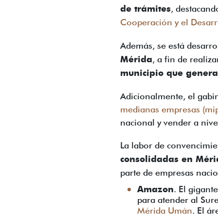
de trámites
, destacand
Cooperación y el Desar
Además, se está desarr
Mérida
, a fin de
realiz
municipio que genera
Adicionalmente, el gab
medianas empresas (mip
nacional y vender a nive
La labor de convencimie
consolidadas en Méri
parte de empresas nacio
Amazon
. El gigant
para atender al Sur
Mérida Umán
. El á