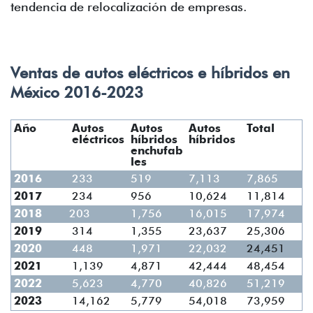
tendencia de relocalización de empresas.
Ventas de autos eléctricos e híbridos en
México 2016-2023
Año
Autos
Autos
Autos
Total
eléctricos
híbridos
híbridos
enchufab
les
2016
233
519
7,113
7,865
2017
234
956
10,624
11,814
2018
203
1,756
16,015
17,974
2019
314
1,355
23,637
25,306
2020
448
1,971
22,032
24,451
2021
1,139
4,871
42,444
48,454
2022
5,623
4,770
40,826
51,219
2023
14,162
5,779
54,018
73,959