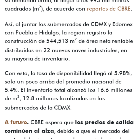
su demanda bruta, al llegar a los 993 mil metros
2
cuadrados (m
), de acuerdo con
reportes de CBRE
.
Así, al juntar los submercados de CDMX y Edomex
con Puebla e Hidalgo, la región registró la
2
construcción de 544,513 m
de área neta rentable
distribuidas en 22 nuevas naves industriales, en
su mayoría de inventario.
Con esto, la tasa de disponibilidad llegó al 5.98%,
sólo un poco arriba del promedio nacional de
5.4%. El inventario total alcanzó los 16.6 millones
2
de m
, 12.8 millones localizados en los
submercados de la CDMX.
A futuro
.
CBRE espera que
los precios de salida
continúen al alza
, debido a que el mercado del