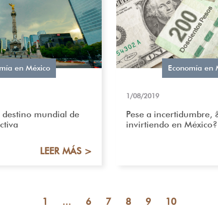
mía en México
Economía en 
1/08/2019
 destino mundial de
Pese a incertidumbre, 
ctiva
invirtiendo en México?
LEER MÁS >
1
...
6
7
8
9
10