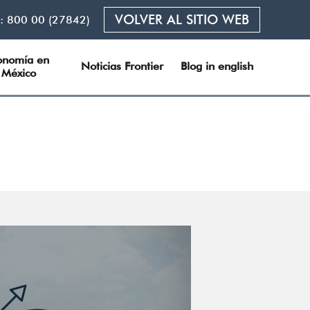
VOLVER AL SITIO WEB
L:
800 00 (27842)
onomía en 
Noticias Frontier
Blog in english
México